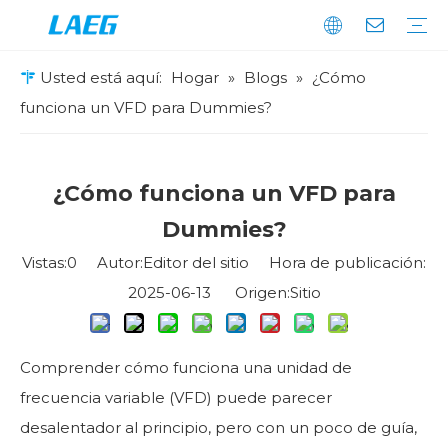
Usted está aquí:
Hogar
»
Blogs
»
¿Cómo
Sobre nosotros
Feria empresarial
Perfil de la empresa
Tecnología
Video
Unidad de frecuencia variable
VFD de propósito general
Serie AD
Serie LD
VFD para fines especiales
Inversor de frecuencia dual del compresor de aire AP100
VFD de bombeo solar
Motor eléctrico
motor de alto voltaje
motor de bajo voltaje
Servosistema
Servo
Motor de servomotor
Sistema Fotovoltaico Y De Almacenamiento De Energía
Entrante suave
Arrancador suave de bajo voltaje
Arrancador suave de voltaje mediano
Industria del cable
Compresor
Maquinaria de construcción
Bomba de agua del ventilador
Maquinaria de elevación
servohidráulico
Dispositivo de control numérico
Industria petroquímica
Impresión y embalaje
Servicios
Soporte
funciona un VFD para Dummies?
¿Cómo funciona un VFD para
Dummies?
Vistas:
0
Autor:Editor del sitio Hora de publicación:
2025-06-13 Origen:
Sitio
Comprender cómo funciona una unidad de
frecuencia variable (VFD) puede parecer
desalentador al principio, pero con un poco de guía,