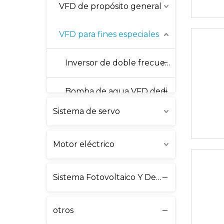
VFD de propósito general
VFD para fines especiales
Inversor de doble frecuencia del compresor de aire
Bomba de agua VFD dedicado
Sistema de servo
VFD de bombeo solar
Motor eléctrico
Sistema Fotovoltaico Y De Almacenamiento De Energía
otros