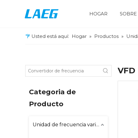
HOGAR
SOBRE
Unidad de frecuencia variable
Maquinaria de elevación
Impresión y embalaje
Inversor de frecuencia dual del compresor de aire AP100
VFD de propósito general
VFD para fines especiales
VFD de bombeo solar
Usted está aquí:
Hogar
»
Productos
»
Unid
VFD 
Categoria de
Producto
Unidad de frecuencia variable