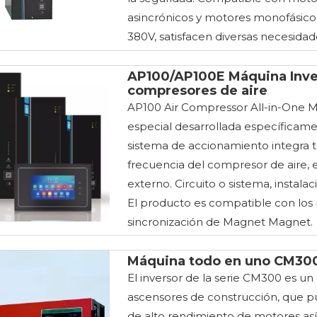
asincrónicos y motores monofásico
380V, satisfacen diversas necesidad
AP100/AP100E Máquina Inver
compresores de aire
AP100 Air Compressor All-in-One M
especial desarrollada específicamen
sistema de accionamiento integra t
frecuencia del compresor de aire, 
externo. Circuito o sistema, insta
El producto es compatible con los
sincronización de Magnet Magnet.
Máquina todo en uno CM300
El inversor de la serie CM300 es un
ascensores de construcción, que pu
de alto rendimiento de motores así