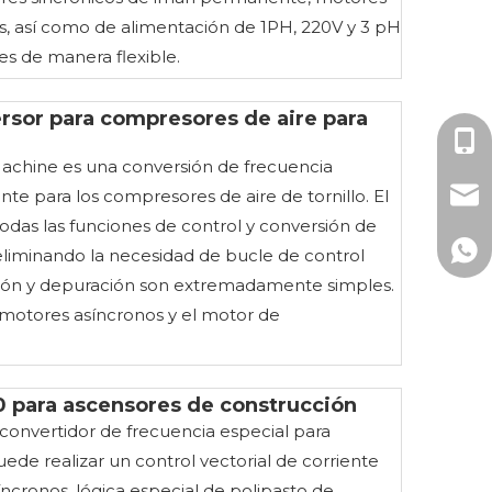
s, así como de alimentación de 1PH, 220V y 3 pH
es de manera flexible.
sor para compresores de aire para
Miss
achine es una conversión de frecuencia
mark
te para los compresores de aire de tornillo. El
odas las funciones de control y conversión de
+86-
eliminando la necesidad de bucle de control
lación y depuración son extremadamente simples.
+86 
 motores asíncronos y el motor de
 para ascensores de construcción
 convertidor de frecuencia especial para
ede realizar un control vectorial de corriente
ncronos, lógica especial de polipasto de