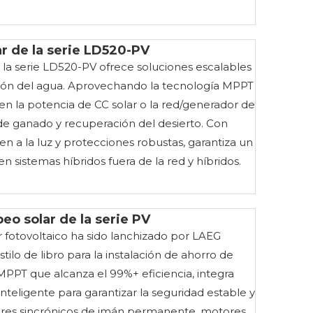
r de la serie LD520-PV
la serie LD520-PV ofrece soluciones escalables
stión del agua. Aprovechando la tecnología MPPT
en la potencia de CC solar o la red/generador de
o de ganado y recuperación del desierto. Con
n a la luz y protecciones robustas, garantiza un
n sistemas híbridos fuera de la red y híbridos.
o solar de la serie PV
 fotovoltaico ha sido lanchizado por LAEG
ilo de libro para la instalación de ahorro de
PPT que alcanza el 99%+ eficiencia, integra
nteligente para garantizar la seguridad estable y
ores sincrónicos de imán permanente, motores