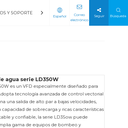
IOS Y SOPORTE
BLOGS
CONTÁCTENOS
Preg
Correo
Seguir
Búsqueda
Español
electrónico
del ventilador
a petroquímica
Arrancador suave de voltaje mediano
Arrancador suave de bajo voltaje
de agua serie LD350W
D350W es un VFD especialmente diseñado para
dopta tecnología avanzada de control vectorial
a una salida de alto par a bajas velocidades,
 capacidad de sobrecarga y ricas características
table y confiable, la serie LD35ow puede
amplia gama de equipos de bombeo y