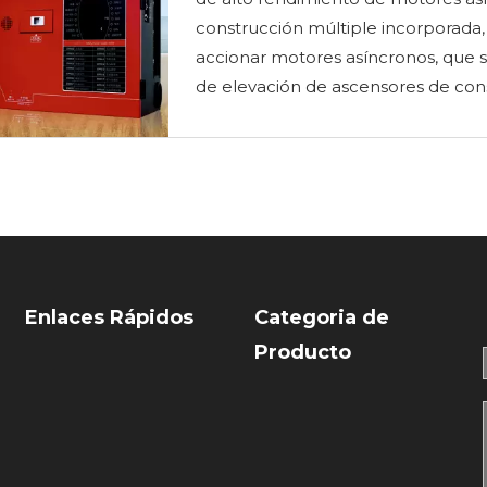
construcción múltiple incorporada, e
accionar motores asíncronos, que s
de elevación de ascensores de con
Enlaces Rápidos
Categoria de
Producto