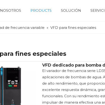
 NOSOTROS
PRODUCTS
SOLUCIÓN
SERVIC
Motor eléctrico
motor de bajo voltaje
motor de alto voltaje
Motor de servomotor
Perfil de la empresa
Maquinaria de construcción
Dispositivo de control numérico
Sistema Fotovoltaico Y De Almacenamiento De Energía
Bomba de agua 
Industri
ad de frecuencia variable
»
VFD para fines especiales
para fines especiales
VFD dedicado para bomba 
El variador de frecuencia serie L
aplicaciones de bombas de agua. A
de alto rendimiento, que proporcion
excelente respuesta dinámica, gran
funcionales. Con su rendimiento es
impulsar de manera efectiva una 