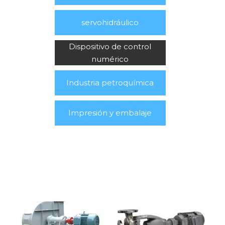
servohidráulico
Dispositivo de control
numérico
Industria petroquímica
Impresión y embalaje