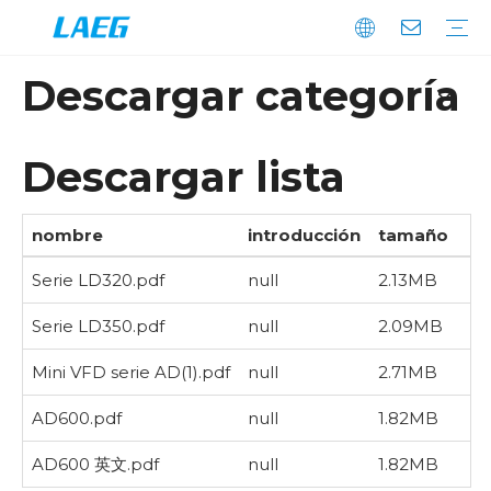
Descargar categoría
Sobre nosotros
Feria empresarial
Perfil de la empresa
Tecnología
Video
Unidad de frecuencia variable
VFD de propósito general
Serie AD
Serie LD
VFD para fines especiales
Inversor de frecuencia dual del compresor de aire AP100
VFD de bombeo solar
Motor eléctrico
motor de alto voltaje
motor de bajo voltaje
Servosistema
Servo
Motor de servomotor
Sistema Fotovoltaico Y De Almacenamiento De Energía
Entrante suave
Arrancador suave de bajo voltaje
Arrancador suave de voltaje mediano
Industria del cable
Compresor
Maquinaria de construcción
Bomba de agua del ventilador
Maquinaria de elevación
servohidráulico
Dispositivo de control numérico
Industria petroquímica
Impresión y embalaje
Servicios
Soporte
Descargar lista
nombre
introducción
tamaño
Serie LD320.pdf
null
2.13MB
1
Serie LD350.pdf
null
2.09MB
1
Mini VFD serie AD(1).pdf
null
2.71MB
AD600.pdf
null
1.82MB
AD600 英文.pdf
null
1.82MB