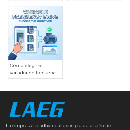
frecuencia: beneficios
tradicionales: una
clave para aplicaciones
comparación
industriales
completa
Cómo elegir el
variador de frecuencia
adecuado para las
necesidades de su
motor
La empresa se adhiere al principio de diseño de