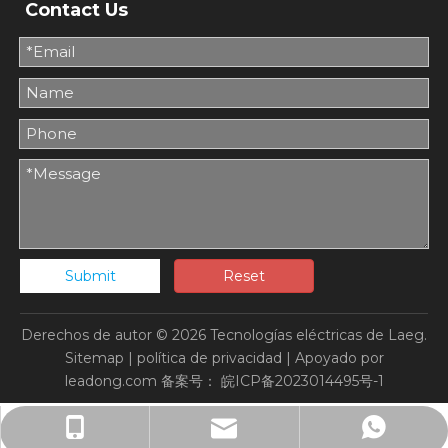
Contact Us
Submit
Reset
Derechos de autor ©
2026
Tecnologías eléctricas de Laeg.
Sitemap
|
política de privacidad
| Apoyado por
leadong.com
备案号：
皖ICP备2023014495号-1
Miss Yang: +86-13714803172
market001@laeg.com
+86-13714803172