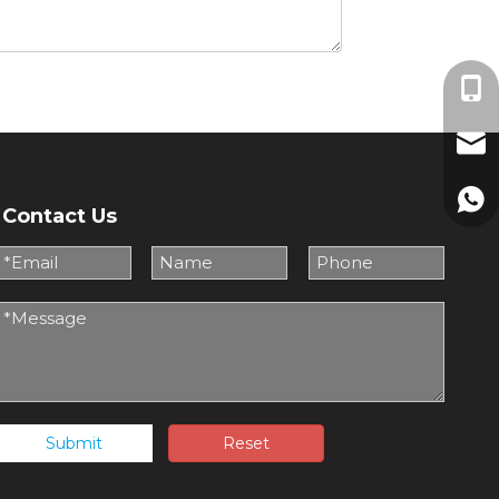
Miss
mark
+86-
Contact Us
+86 
Submit
Reset