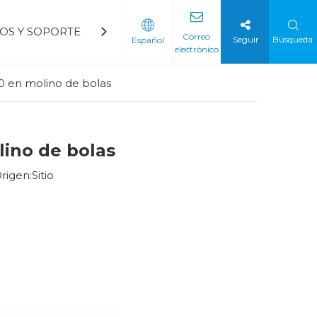
IOS Y SOPORTE
BLOGS
CONTÁCTENOS
Preg
Correo
Seguir
Búsqueda
Español
electrónico
del ventilador
a petroquímica
Arrancador suave de voltaje mediano
Arrancador suave de bajo voltaje
00 en molino de bolas
lino de bolas
rigen:
Sitio