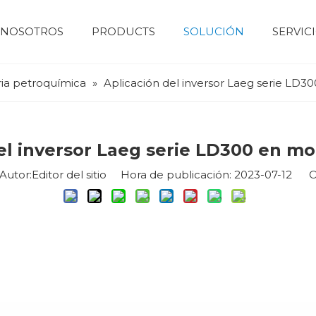
 NOSOTROS
PRODUCTS
SOLUCIÓN
SERVIC
Motor eléctrico
motor de bajo voltaje
motor de alto voltaje
Motor de servomotor
Perfil de la empresa
Maquinaria de construcción
Dispositivo de control numérico
Sistema Fotovoltaico Y De Almacenamiento De Energía
Bomba de agua 
Industri
ria petroquímica
»
Aplicación del inversor Laeg serie LD3
el inversor Laeg serie LD300 en mo
tor:Editor del sitio Hora de publicación: 2023-07-12 O