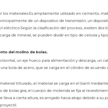
rar los materiales.Es ampliamente utilizado en cemento, mat
incipalmente de un dispositivo de transmisión, un dispositiv
rol eléctrico.Según la clasificación del proceso, existen do
arga de mineral, se pueden dividir en tipo de celosía y ti
ento del molino de bolas.
izontal, un eje hueco para alimentación y descarga, un cabe
una bola de acero, que se carga en el cilindro de acuerdo
aterial triturado, el material se carga en el barril median
de bolas gira, el cuerpo de molienda se fija al revestimiento 
 se lleva a cierta altura, es arrojado hacia abajo debido a s
proyectil.