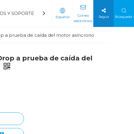
IOS Y SOPORTE
BLOGS
CONTÁCTENOS
Preg
Correo
Seguir
Búsqueda
Español
electrónico
del ventilador
a petroquímica
Arrancador suave de voltaje mediano
Arrancador suave de bajo voltaje
p a prueba de caída del motor asíncrono
Drop a prueba de caída del
o