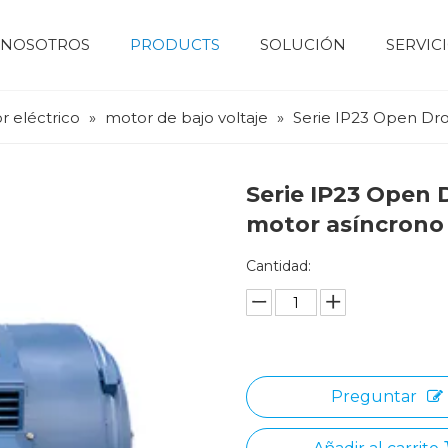
 NOSOTROS
PRODUCTS
SOLUCIÓN
SERVIC
Motor eléctrico
motor de bajo voltaje
motor de alto voltaje
Motor de servomotor
Perfil de la empresa
Maquinaria de construcción
Dispositivo de control numérico
Sistema Fotovoltaico Y De Almacenamiento De Energía
Bomba de agua 
Industri
r eléctrico
»
motor de bajo voltaje
»
Serie IP23 Open Dro
Serie IP23 Open 
motor asíncron
Cantidad:
Preguntar