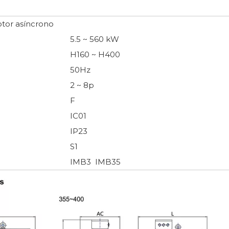
tor asíncrono
5.5 ~ 560 kW
H160 ~ H400
50Hz
2 ~ 8p
F
IC01
IP23
S1
IMB3 IMB35