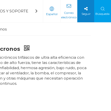
IOS Y SOPORTE
BLOGS
CONTÁCTENOS
Preg
Correo
Seguir
Búsqueda
Español
electrónico
del ventilador
a petroquímica
Arrancador suave de voltaje mediano
Arrancador suave de bajo voltaje
onos
ncronos
crónicos trifásicos de ultra alta eficiencia con
o de alto fuerza, tiene las características de
confiabilidad, hermosa agresión, bajo ruido, poca
ar al ventilador, la bomba, el compresor, la
n y otras máquinas que necesitan operación
continuos.