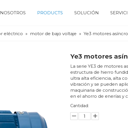
 NOSOTROS
PRODUCTS
SOLUCIÓN
SERVIC
Motor eléctrico
motor de bajo voltaje
motor de alto voltaje
Motor de servomotor
Perfil de la empresa
Maquinaria de construcción
Dispositivo de control numérico
Sistema Fotovoltaico Y De Almacenamiento De Energía
Bomba de agua 
Industri
r eléctrico
»
motor de bajo voltaje
»
Ye3 motores asíncr
Ye3 motores así
La serie YE3 de motores asi
estructura de hierro fundid
ultra alta eficiencia, alta 
vibración y se pueden aplic
maquinaria de construcció
en el ahorro de enerías y 
Cantidad: