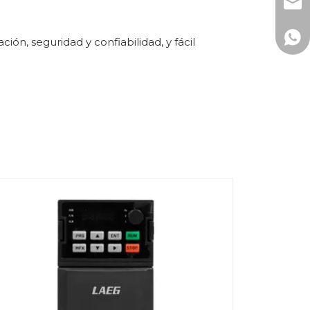
mark
+86-
ión, seguridad y confiabilidad, y fácil
+86 