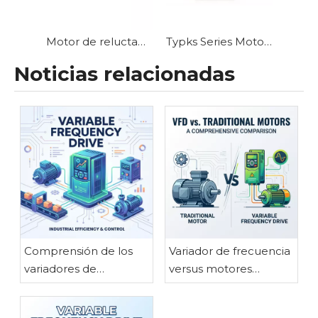
Motor de reluctancia síncrono de frecuencia variable serie TCYP
Typks Series Motores magnéticos permanentes refrigerados por agua
Noticias relacionadas
Comprensión de los
Variador de frecuencia
variadores de
versus motores
frecuencia: beneficios
tradicionales: una
clave para aplicaciones
comparación