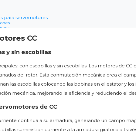
s para servomotores
iones
iones
útil de los servomotores
otores CC
es de servomotores
 y sin escobillas
ulares
lares
res
pales: con escobillas y sin escobillas. Los motores de CC co
vanados del rotor. Esta conmutación mecánica crea el camp
minan las escobillas colocando las bobinas en el estator y l
 de un servomotor de CC?
ervomotores de CC?
ión mecánica, mejorando la eficiencia y reduciendo el de
ores?
 servomotores de CC
orriente continua a su armadura, generando un campo ma
scobillas suministran corriente a la armadura giratoria a tr