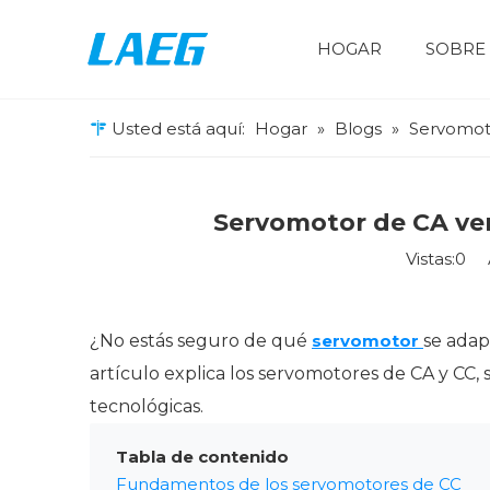
HOGAR
SOBRE
Unidad de frecuencia variable
Maquinaria de elevación
Impresión y embalaje
Inversor de frecuencia dual del compresor de aire AP100
VFD de propósito general
VFD para fines especiales
VFD de bombeo solar
Usted está aquí:
Hogar
»
Blogs
»
Servomoto
Servomotor de CA ver
Vistas:
0
Au
¿No estás seguro de qué
servomotor
se adap
artículo explica los servomotores de CA y CC, 
tecnológicas.
Tabla de contenido
Fundamentos de los servomotores de CC