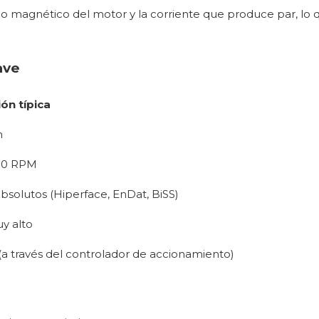
o magnético del motor y la corriente que produce par, lo 
ave
ión típica
m
000 RPM
bsolutos (Hiperface, EnDat, BiSS)
y alto
(a través del controlador de accionamiento)