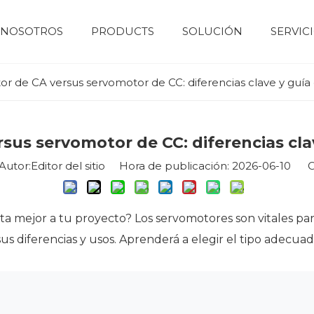
 NOSOTROS
PRODUCTS
SOLUCIÓN
SERVIC
Motor eléctrico
motor de bajo voltaje
motor de alto voltaje
Motor de servomotor
Perfil de la empresa
Maquinaria de construcción
Dispositivo de control numérico
Sistema Fotovoltaico Y De Almacenamiento De Energía
Bomba de agua 
Industri
r de CA versus servomotor de CC: diferencias clave y guía
sus servomotor de CC: diferencias clav
tor:Editor del sitio Hora de publicación: 2026-06-10 O
ta mejor a tu proyecto? Los servomotores son vitales par
sus diferencias y usos. Aprenderá a elegir el tipo adecua