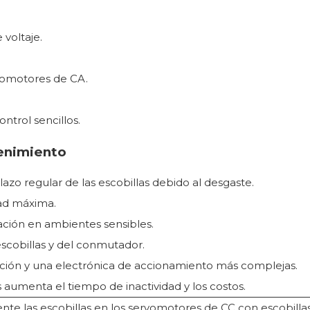
 voltaje.
vomotores de CA.
ntrol sencillos.
enimiento
zo regular de las escobillas debido al desgaste.
ad máxima.
ción en ambientes sensibles.
 escobillas y del conmutador.
ación y una electrónica de accionamiento más complejas.
aumenta el tiempo de inactividad y los costos.
e las escobillas en los servomotores de CC con escobillas 