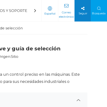
IOS Y SOPORTE
BLOGS
CONTÁCTENOS
Preg
Correo
Seguir
Búsqueda
Español
electrónico
del ventilador
a petroquímica
Arrancador suave de voltaje mediano
Arrancador suave de bajo voltaje
 de selección
e y guía de selección
rigen:
Sitio
a un control preciso en las máquinas. Este
do para sus necesidades industriales o