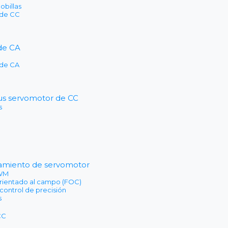
obillas
 de CC
de CA
 de CA
sus servomotor de CC
s
namiento de servomotor
PWM
orientado al campo (FOC)
 control de precisión
s
CC