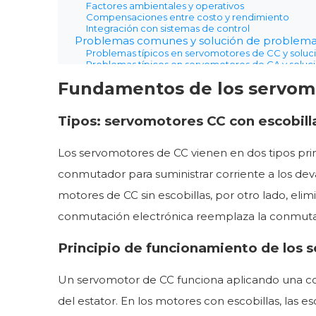
Factores ambientales y operativos
Compensaciones entre costo y rendimiento
Integración con sistemas de control
Problemas comunes y solución de problema
Problemas típicos en servomotores de CC y soluc
Problemas típicos en servomotores de CA y soluc
Consejos de mantenimiento para extender la vida 
Fundamentos de los servom
Herramientas y técnicas de diagnóstico
Fabricantes líderes y ejemplos de productos
Descripción general de los principales fabricant
Tipos: servomotores CC con escobillas
Líneas de productos de servomotores de CC pop
Líneas de productos de servomotores de CA popu
Cómo obtener y evaluar productos de servomoto
Los servomotores de CC vienen en dos tipos princi
Conclusión
Preguntas frecuentes
conmutador para suministrar corriente a los de
P: ¿Qué es un servomotor y cómo funciona?
motores de CC sin escobillas, por otro lado, eli
P: ¿Por qué elegir un servomotor de CA en lugar
P: ¿Cómo soluciono problemas comunes en los s
conmutación electrónica reemplaza la conmutac
P: ¿Qué factores afectan el costo de los servomot
Principio de funcionamiento de los
Un servomotor de CC funciona aplicando una c
del estator. En los motores con escobillas, las e