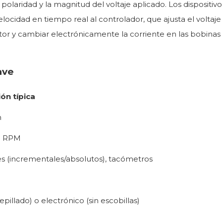
olaridad y la magnitud del voltaje aplicado. Los dispositi
ocidad en tiempo real al controlador, que ajusta el voltaj
rotor y cambiar electrónicamente la corriente en las bobinas
ave
ión típica
m
00 RPM
es (incrementales/absolutos), tacómetros
o
pillado) o electrónico (sin escobillas)